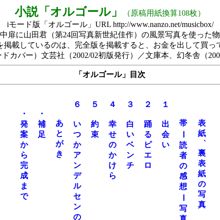
小説「オルゴール」
（原稿用紙換算108枚）
iモード版「オルゴール」URL http://www.nanzo.net/musicbox/
中扉に山田君（第24回写真新世紀佳作）の風景写真を使った
を掲載しているのは、完全版を掲載すると、お金を出して買っ
ドカバー）文芸社（2002/02初版発行）／文庫本、幻冬舎（2004
「オルゴール」目次
　６

　５

　４

　３

　２

　１

　・

　・

　あ

　帯

　表

　発

　補

　い

　約

　幸

　白

　踊

　出

　と

　紙

　案

　つ

　せ

　い

　る

　会

ｌ
　が

　 `

　か

　か

　の

　ベ

　ピ

　読

　裏

　ら

　ア

　か

　ン

　エ

　者

　表

　完

　ン

　け

　の

　紙

　成

　デ

　感

　の

　ま

　ル

　想

　写

　セ

ｌ
　ン

　写

　の
