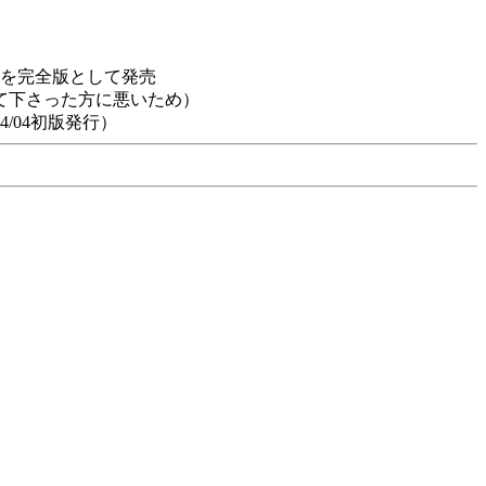
物を完全版として発売
て下さった方に悪いため）
/04初版発行）