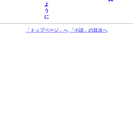
　よ

　う

「トップページ」へ
「小説」の目次へ