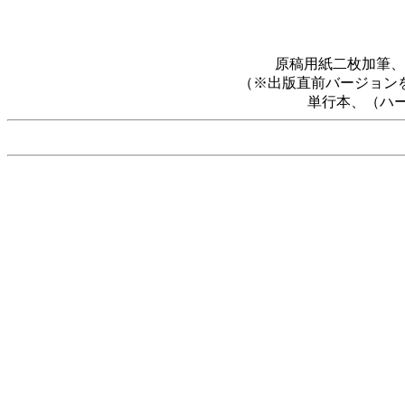
原稿用紙二枚加筆、
（※出版直前バージョン
単行本、（ハー